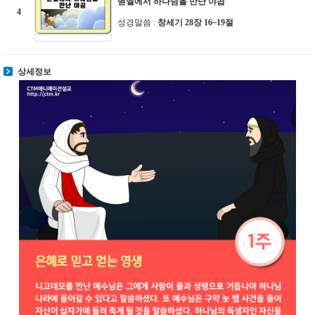
벧엘에서 하나님을 만난 야곱
4
성경말씀 :
창세기 28장 16~19절
상세정보