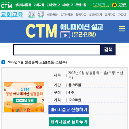
2025년 9월 성경동화 모음(초등·소년부)
2025년 9월 성경동화 모음(초등·소년
제목
|
부)
기간
|
총 365일
구성
|
4 주
가격
|
12,000
원