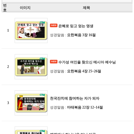
번
이미지
제목
호
은혜로 믿고 얻는 영생
1
성경말씀 :
요한복음 3장 16절
수가성 여인을 찾으신 메시아 예수님
2
성경말씀 :
요한복음 4장 25~26절
천국잔치에 참여하는 자가 되자
3
성경말씀 :
마태복음 22장 12~14절